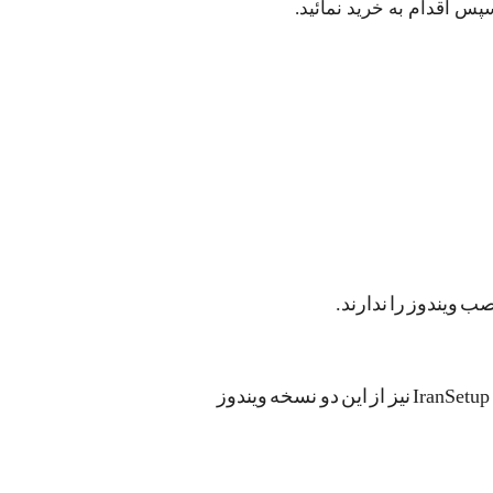
پس اقدام به خرید نمائید.
به دلیل عدم پشتیبانی مایکروسافت و کمپانی های سازنده آنتی ویروس از ویندوزهای 7 و 8 ، مجموعه IranSetup نیز از این دو نسخه ویندوز