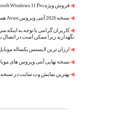
◀
فروش ویژه Microsoft Windows 11 Pro تک کاربره یکبار مصرف با قیمت بسیار مناسب به مدت محدود[
◀
نسخه 2026 آنتی ویروس Avast همراه با تخفیف ویژه برای محصولات یک و چند کاربره [
◀
نگهدارید زیرا ممکن است در اتصال به
◀
ارزان ترین لایسنس یکساله موبایل ویژه
◀
نسخه نهایی آنتی ویروس های موبایل
◀
بهترین نمایش وب سایت در نسخه نهایی fox