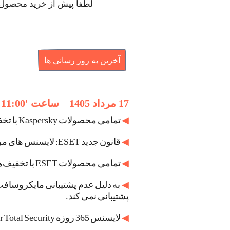
لطفاً پیش از خرید محصول ،
17 مرداد 1405 ساعت
'
11:00
◀
تمامی محصولات Kaspersky با تخفیف‌های جدید [
◀
قانون جدید ESET: لایسنس های مربوط به تاریخ قبل از 25 تیرماه 1405 قابلیت استفاده مجدد پس از نصب ویندوز را ندارند.
◀
تمامی محصولات ESET با تخفیف‌های جدید [
◀
پشتیبانی نمی کند.
◀
لایسنس 365 روزه Bitdefender Total Security با تخفیف ویژه موجود شد [